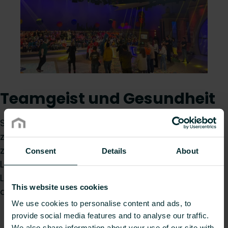
Teamgeist und Gesundheit
Sportliche Herausforderungen schweißen
zusammen: Beim Businesslauf in Bruck zeigten
zwei VOGEL&NOOT-Teams beeindruckende
Consent
Details
About
Leistungen. Besonders herausragend war Kerstin
Liebmann, die mit einer Bestzeit von 19:33 Minuten
This website uses cookies
den ersten Platz errang. Bravo!
We use cookies to personalise content and ads, to
provide social media features and to analyse our traffic.
We also share information about your use of our site with