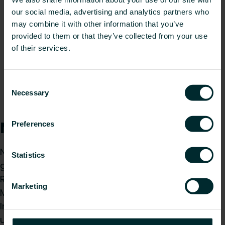
our social media, advertising and analytics partners who
may combine it with other information that you’ve
provided to them or that they’ve collected from your use
of their services.
Consent
Necessary
Selection
Nachhaltigkeit und Umwelt
Preferences
Nachhaltigkeit wird bei VOGEL&NOOT
Statistics
großgeschrieben. Gemeinsam mit der
Regionalenergie Steiermark und der
Marketing
Marktgemeinde St. Barbara wurde eine
Informationsveranstaltung zu Energiesystemen
und Förderungen für die Bevölkerung organisiert.