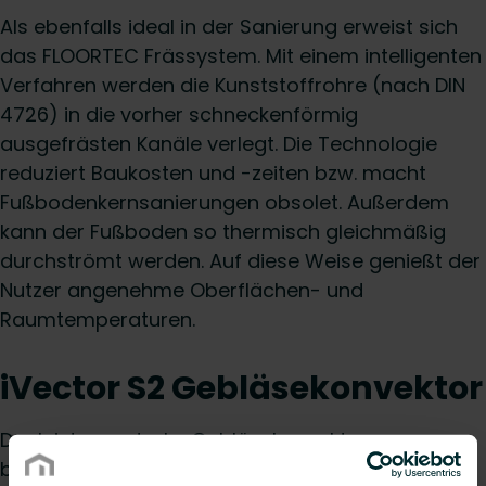
Als ebenfalls ideal in der Sanierung erweist sich
das FLOORTEC Frässystem. Mit einem intelligenten
Verfahren werden die Kunststoffrohre (nach DIN
4726) in die vorher schneckenförmig
ausgefrästen Kanäle verlegt. Die Technologie
reduziert Baukosten und -zeiten bzw. macht
Fußbodenkernsanierungen obsolet. Außerdem
kann der Fußboden so thermisch gleichmäßig
durchströmt werden. Auf diese Weise genießt der
Nutzer angenehme Oberflächen- und
Raumtemperaturen.
iVector S2 Gebläsekonvektor
Der leistungsstarke Gebläsekonvektor
beeindruckt mit seiner extrem hohen Heizleistung