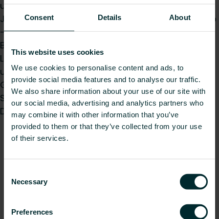
und dem formschönen Design. Er switcht je nach
Jahreszeit perfekt zwischen Heiz- und Kühlbetrieb
Consent
Details
About
– bei allerkürzesten Reaktionszeiten. Ideal
Bedienbarkeit garantiert das user-optimierte
This website uses cookies
LCD-Display, wobei jeder Benutzer volle Eingriffs-
We use cookies to personalise content and ads, to
und Programmiermöglichkeiten genießen kann.
provide social media features and to analyse our traffic.
Gerade in großen Objekten – vor allem in der
We also share information about your use of our site with
Sanierung – spielt der iVector S2 für Wand und
our social media, advertising and analytics partners who
Decke seine volle Stärke aus.
may combine it with other information that you’ve
provided to them or that they’ve collected from your use
of their services.
Consent
Necessary
Selection
Preferences