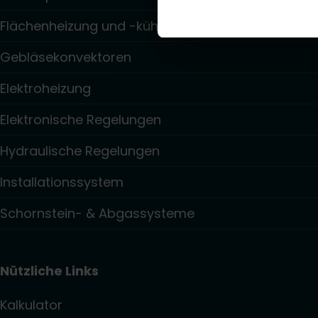
Flächenheizung und -kühlung
Gebläsekonvektoren
Elektroheizung
Elektronische Regelungen
Hydraulische Regelungen
Installationssystem
Schornstein- & Abgassysteme
Nützliche Links
Kalkulator