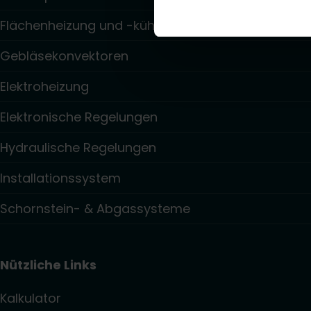
Flächenheizung und -kühlung
Gebläsekonvektoren
Elektroheizung
Elektronische Regelungen
Hydraulische Regelungen
Installationssystem
Schornstein- & Abgassysteme
Nützliche Links
Kalkulator